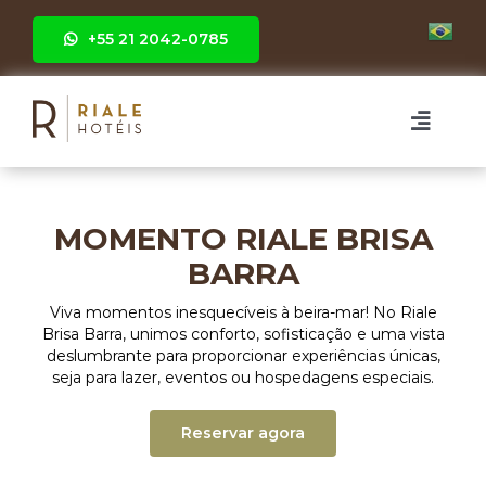
Ir
para
+55 21 2042-0785
o
conteúdo
Toggle
Naviga
HOTÉIS
MOMENTO RIALE BRISA
RIALE BRISA BARRA
EVENTOS
BARRA
Viva momentos inesquecíveis à beira-mar! No Riale
RIALE IMPERIAL FLAMENGO
GRUPOS
Brisa Barra, unimos conforto, sofisticação e uma vista
deslumbrante para proporcionar experiências únicas,
seja para lazer, eventos ou hospedagens especiais.
RIALE VILAMAR COPACABANA
FOTOS
Reservar agora
GALERIA RIALE BRISA BARRA
PACOTES