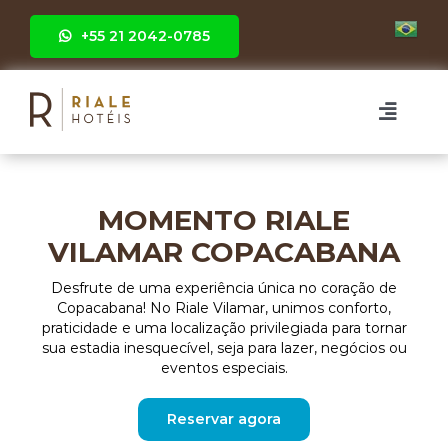
Ir
para
+55 21 2042-0785
o
conteúdo
Toggle
Naviga
HOTÉIS
MOMENTO RIALE
RIALE BRISA BARRA
EVENTOS
VILAMAR COPACABANA
Desfrute de uma experiência única no coração de
RIALE IMPERIAL FLAMENGO
GRUPOS
Copacabana! No Riale Vilamar, unimos conforto,
praticidade e uma localização privilegiada para tornar
sua estadia inesquecível, seja para lazer, negócios ou
RIALE VILAMAR COPACABANA
FOTOS
eventos especiais.
Reservar agora
GALERIA RIALE BRISA BARRA
PACOTES