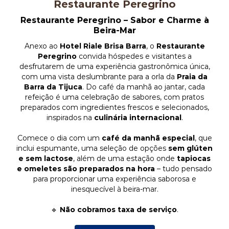
Restaurante Peregrino
Restaurante Peregrino – Sabor e Charme à
GALERIA RIALE IMPER
CAD
Beira-Mar
Anexo ao
Hotel Riale Brisa Barra
, o
Restaurante
Peregrino
convida hóspedes e visitantes a
GALERIA RIALE VILAM
CADASTRO SEM FATUR
CO
desfrutarem de uma experiência gastronômica única,
com uma vista deslumbrante para a orla da
Praia da
Barra da Tijuca
. Do café da manhã ao jantar, cada
CADASTRO COM FATUR
refeição é uma celebração de sabores, com pratos
preparados com ingredientes frescos e selecionados,
inspirados na
culinária internacional
.
Comece o dia com um
café da manhã especial
, que
inclui espumante, uma seleção de opções
sem glúten
e sem lactose
, além de uma estação onde
tapiocas
e omeletes são preparados na hora
– tudo pensado
para proporcionar uma experiência saborosa e
inesquecível à beira-mar.
🔹
Não cobramos taxa de serviço
.