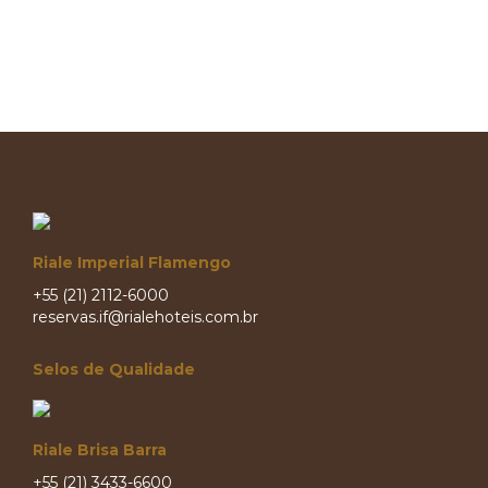
Riale Imperial Flamengo
+55 (21) 2112-6000
reservas.if@rialehoteis.com.br
Selos de Qualidade
Riale Brisa Barra
+55 (21) 3433-6600